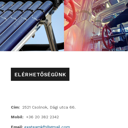
ELÉRHETŐSÉGÜNK
Cím:
2521 Csolnok, Dági utca 66.
Mobil:
+36 20 382 2342
Email:
exateamkft@gmail.com