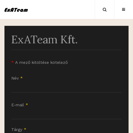
ExATeam Kft.
*
A mező kitöltése kötelező
Név
*
E-mail
*
Tárgy
*