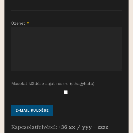
Üzenet
*
Másolat küldése saját részre
(elhagyható)
E-MAIL KÜLDÉSE
Kapcsolatfelvétel:
+36 xx / yyy - zzzz