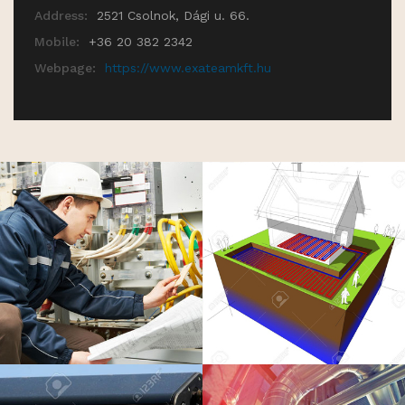
Address:
2521 Csolnok, Dági u. 66.
Mobile:
+36 20 382 2342
Webpage:
https://www.exateamkft.hu